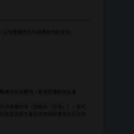
，以保障寵物及待領養動物的安全。
醫療及其他費用。香港愛護動物協會
及多媒體錄像（統稱為「錄像」），並可
同意愛協將不會就使用該錄像而支付任何