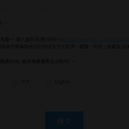
則。
<< 個人資料(私隱)條例>>(
https://www.spca.org.hk/zh-han
物協會可根據其所述的用途及方式取得、處理、使用、披露及/或
通訊(如: 最新推廣優惠及活動等) 。
中文
English
提交