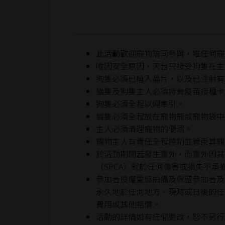
此活動歡迎寵物陪同參與，唯任何寵
唯因安全原因，天台只接受狗隻在主
狗隻必須已植入晶片，以及已注射有
貓隻及狗隻主人必須持有疫苗接種卡，
狗隻必須全程以繩牽引。
貓隻必須全程放在寵物籠或寵物袋中
主人必須清理寵物的便溺。
寵物主人有責任全程控制並管束其寵
於活動期間若發生意外，而意外因其
（SPCA）對於任何傷害或損失不承
參加者授權愛協拍攝及保留參加者及
永久地於任何地方、現時或日後的任
費用或其他賠償。
活動的詳情如有任何更改，恕不另行