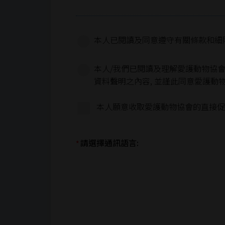
本人已閱讀及同意遵守有關條款和細
本人/我們已閱讀及理解愛護動物協會有關
資料聲明之內容, 並謹此同意愛護動
本人願意收取愛護動物協會的直接促銷
請選擇通訊語言:
*