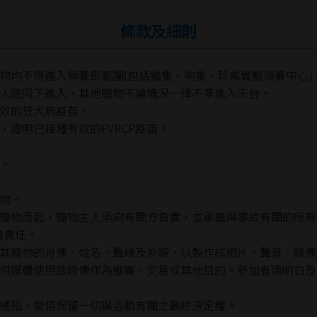
條款及細則
物均不得進入領養部範圍(包括貓隻、狗隻、珍禽異獸領養中心)
人陪同下進入。其他寵物不論情況一律不準進入天台。
效的狂犬病疫苗。
證明已接種有效的FVRCP疫苗。
。
物。
寵物而起，寵物主人須向有關方負責，並承擔與事故有關的所有
擔責任。
其寵物的肖像、姓名、聲線及外貌，以製作成相片、聲音、錄像
何媒體使用該錄像作為推廣、交易或其他目的。參加者須明白及
通知，愛協保留一切與活動有關之最終決定權。