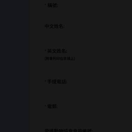
稱號:
*
中文姓名:
英文姓名:
*
(將會列印在收據上)
手提電話:
*
電郵:
*
愛護動物協會會員編號: